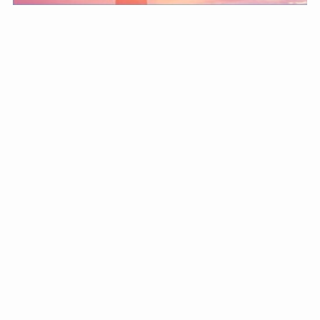
長く続く症状や、頭から離れない不安や悩み――
それらは、雑草のように心と体の奥深くに根を張
り、いつの間にか広がっていきます。
表面を刈り取っても、またすぐに戻ってしまうよ
うに、
症状も「抑えるだけ」では、本当の意味で癒える
ことはありません。
――だからこそ。
あなたの中にある声に、静かに耳を澄ます時間
を。