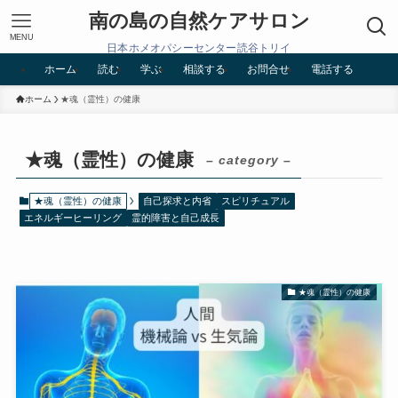
南の島の自然ケアサロン
MENU
日本ホメオパシーセンター読谷トリイ
ホーム
読む
学ぶ
相談する
お問合せ
電話する
ホーム
★魂（霊性）の健康
★魂（霊性）の健康
– category –
★魂（霊性）の健康
自己探求と内省
スピリチュアル
エネルギーヒーリング
霊的障害と自己成長
★魂（霊性）の健康