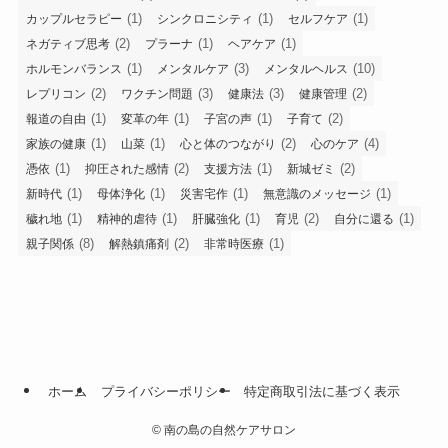
(1)
(1)
(1)
カップルセラピー
シンクロニシティ
セルフケア
(2)
(1)
(1)
ネガティブ思考
プラーナ
ヘアケア
(1)
(3)
(10)
ホルモンバランス
メンタルケア
メンタルヘルス
(2)
(3)
(3)
(2)
レプリコン
ワクチン問題
健康法
健康管理
(1)
(1)
(1)
(2)
報道の自由
変革の年
子宮の声
子育て
(1)
(1)
(2)
(4)
家族の健康
山菜
心と体のつながり
心のケア
(1)
(2)
(1)
(2)
憑依
抑圧された感情
支援方法
新城ゼミ
(1)
(1)
(1)
(1)
新時代
母体浄化
災害宅作
無意識のメッセージ
(1)
(1)
(1)
(2)
(1)
穢れ地
精神的虐待
肝臓強化
育児
自分に還る
(8)
(2)
(1)
親子関係
解熱鎮痛剤
非常時医療
ホーム
プライバシーポリシー
特定商取引法に基づく表示
©
南の島の自然ケアサロン