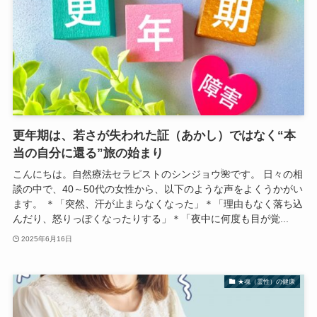
更年期は、若さが失われた証（あかし）ではなく“本
当の自分に還る”旅の始まり
こんにちは。自然療法セラピストのシンジョウ🌺です。 日々の相
談の中で、40～50代の女性から、以下のような声をよくうかがい
ます。 ＊「突然、汗が止まらなくなった」＊「理由もなく落ち込
んだり、怒りっぽくなったりする」＊「夜中に何度も目が覚...
2025年6月16日
★魂（霊性）の健康