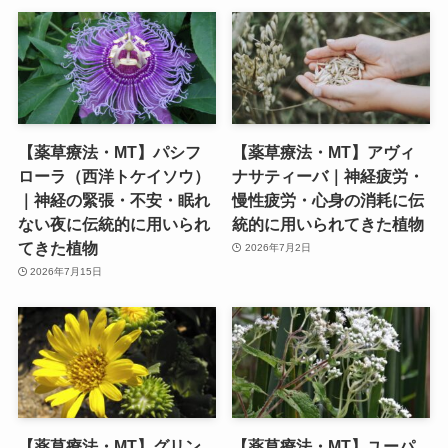
【薬草療法・MT】パシフ
【薬草療法・MT】アヴィ
ローラ（西洋トケイソウ）
ナサティーバ｜神経疲労・
｜神経の緊張・不安・眠れ
慢性疲労・心身の消耗に伝
ない夜に伝統的に用いられ
統的に用いられてきた植物
てきた植物
2026年7月2日
2026年7月15日
【薬草療法・MT】グリン
【薬草療法・MT】ユーパ