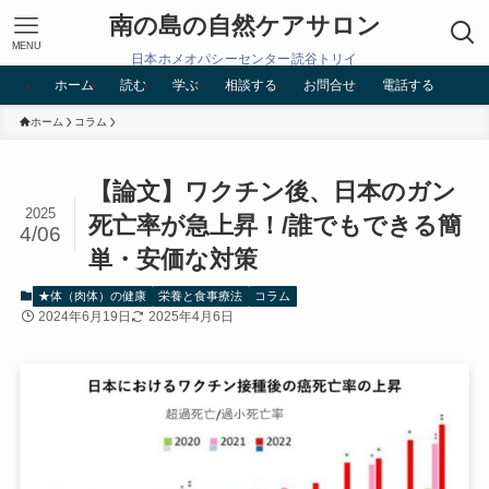
南の島の自然ケアサロン
MENU
日本ホメオパシーセンター読谷トリイ
ホーム
読む
学ぶ
相談する
お問合せ
電話する
ホーム
コラム
【論文】ワクチン後、日本のガン
2025
死亡率が急上昇！/誰でもできる簡
4/06
単・安価な対策
★体（肉体）の健康
栄養と食事療法
コラム
2024年6月19日
2025年4月6日