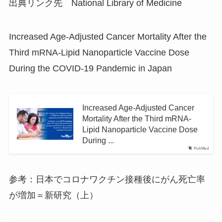
出典リンク先 National Library of Medicine
Increased Age-Adjusted Cancer Mortality After the
Third mRNA-Lipid Nanoparticle Vaccine Dose
During the COVID-19 Pandemic in Japan
Increased Age-Adjusted Cancer
Mortality After the Third mRNA-
Lipid Nanoparticle Vaccine Dose
During ...
PubMed
参考：日本でコロナワクチン接種後にがん死亡率
が増加＝新研究（上）