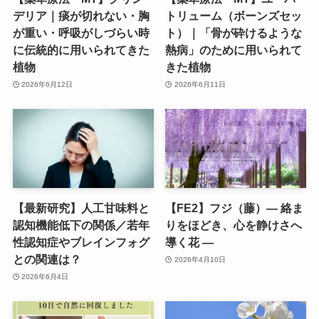
デリア｜痰が切れない・胸
トリューム（ボーンズセッ
が重い・呼吸がしづらい時
ト）｜「骨が砕けるような
に伝統的に用いられてきた
熱病」のために用いられて
植物
きた植物
2026年6月12日
2026年6月11日
【最新研究】人工甘味料と
【FE2】フジ（藤）― 絡ま
認知機能低下の関係／若年
りをほどき、心を静けさへ
性認知症やブレインフォグ
導く花 ―
との関連は？
2026年4月10日
2026年6月4日