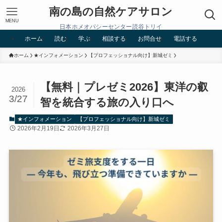
南の島の自然ケアサロン
MENU
日本ホメオパシーセンター読谷トリイ
ホーム
読む
学ぶ
相談する
お問合せ
電話する
ホーム
★インフォメーション
【プロフェッショナル向け】新城ゼミ
【無料｜プレゼミ2026】東洋の叡
2026
3/27
智を統合する旅の入り口へ
★インフォメーション
【プロフェッショナル向け】新城ゼミ
2026年2月19日
2026年3月27日