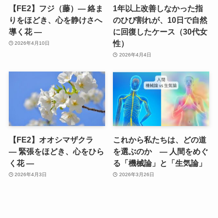
【FE2】フジ（藤）― 絡ま
1年以上改善しなかった指
りをほどき、心を静けさへ
のひび割れが、10日で自然
導く花 ―
に回復したケース（30代女
性）
2026年4月10日
2026年4月4日
【FE2】オオシマザクラ
これから私たちは、どの道
― 緊張をほどき、心をひら
を選ぶのか ― 人間をめぐ
く花 ―
る「機械論」と「生気論」
2026年4月3日
2026年3月26日