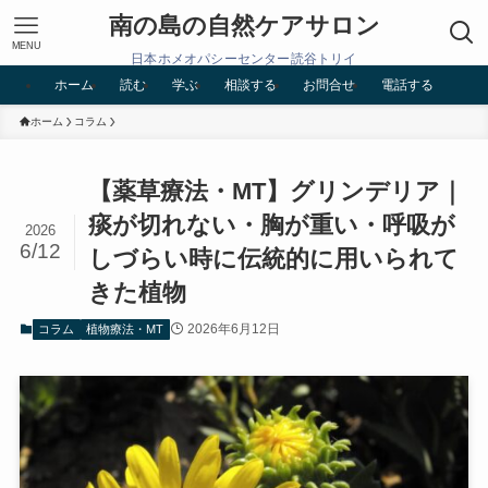
南の島の自然ケアサロン
MENU
日本ホメオパシーセンター読谷トリイ
ホーム
読む
学ぶ
相談する
お問合せ
電話する
ホーム
コラム
【薬草療法・MT】グリンデリア｜
痰が切れない・胸が重い・呼吸が
2026
6/12
しづらい時に伝統的に用いられて
きた植物
2026年6月12日
コラム
植物療法・MT