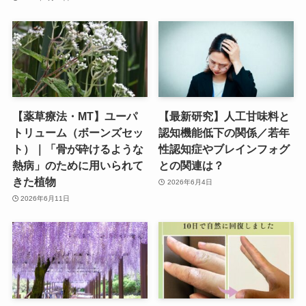
【薬草療法・MT】ユーパ
【最新研究】人工甘味料と
トリューム（ボーンズセッ
認知機能低下の関係／若年
ト）｜「骨が砕けるような
性認知症やブレインフォグ
熱病」のために用いられて
との関連は？
きた植物
2026年6月4日
2026年6月11日