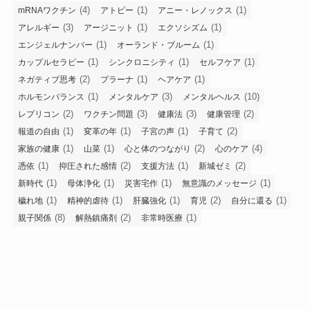
(4)
(1)
(1)
mRNAワクチン
アトピー
アニー・レノックス
(3)
(1)
(1)
アレルギー
アージニット
エクソシズム
(1)
(1)
エンジェルナンバー
オーランド・ブルーム
(1)
(1)
(1)
カップルセラピー
シンクロニシティ
セルフケア
(2)
(1)
(1)
ネガティブ思考
プラーナ
ヘアケア
(1)
(3)
(10)
ホルモンバランス
メンタルケア
メンタルヘルス
(2)
(3)
(3)
(2)
レプリコン
ワクチン問題
健康法
健康管理
(1)
(1)
(1)
(2)
報道の自由
変革の年
子宮の声
子育て
(1)
(1)
(2)
(4)
家族の健康
山菜
心と体のつながり
心のケア
(1)
(2)
(1)
(2)
憑依
抑圧された感情
支援方法
新城ゼミ
(1)
(1)
(1)
(1)
新時代
母体浄化
災害宅作
無意識のメッセージ
(1)
(1)
(1)
(2)
(1)
穢れ地
精神的虐待
肝臓強化
育児
自分に還る
(8)
(2)
(1)
親子関係
解熱鎮痛剤
非常時医療