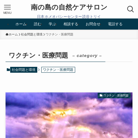
南の島の自然ケアサロン
MENU
日本ホメオパシーセンター読谷トリイ
ホーム
読む
学ぶ
相談する
お問合せ
電話する
ホーム
社会問題と環境
ワクチン・医療問題
ワクチン・医療問題
– category –
社会問題と環境
ワクチン・医療問題
ワクチン・医療問題