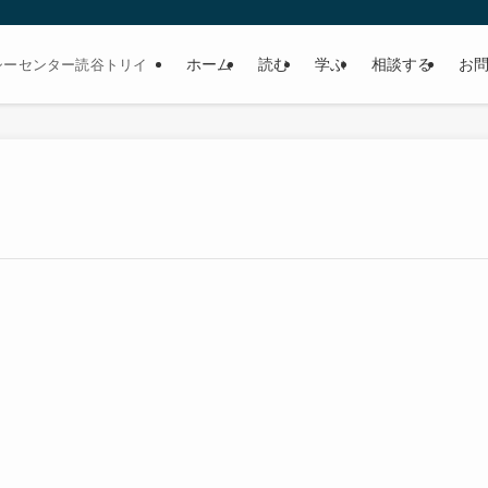
ホーム
読む
学ぶ
相談する
お
シーセンター読谷トリイ