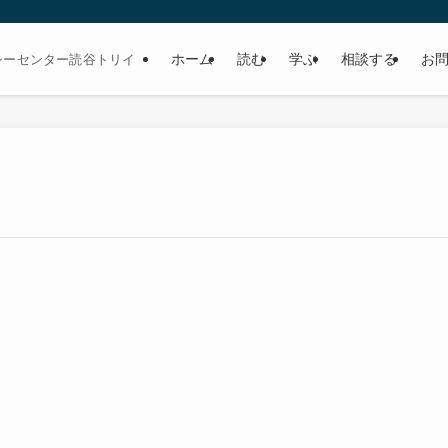
ホーム
読む
学ぶ
相談する
お
シーセンター読谷トリイ