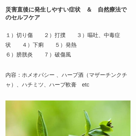
災害直後に発生しやすい症状 ＆ 自然療法で
のセルフケア
１）切り傷 ２）打撲 ３）嘔吐、中毒症
状 ４）下痢 ５）発熱
６）膀胱炎 ７）破傷風
内容：ホメオパシー 、ハーブ酒（マザーチンクチ
ャ）、ハチミツ、ハーブ軟膏 etc