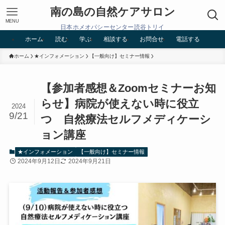
南の島の自然ケアサロン
MENU
日本ホメオパシーセンター読谷トリイ
ホーム
読む
学ぶ
相談する
お問合せ
電話する
ホーム
★インフォメーション
【一般向け】セミナー情報
【参加者感想＆Zoomセミナーお知
らせ】病院が使えない時に役立
2024
9/21
つ 自然療法セルフメディケーシ
ョン講座
★インフォメーション
【一般向け】セミナー情報
2024年9月12日
2024年9月21日