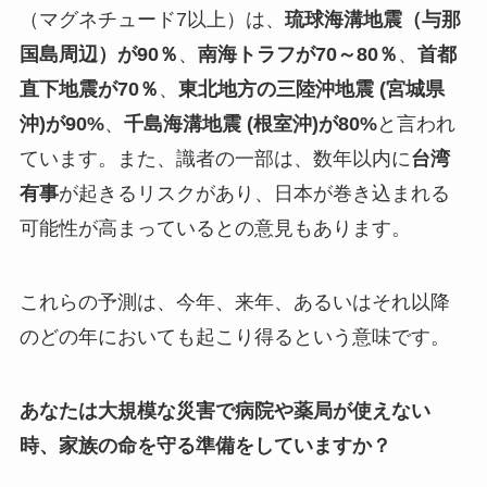
（マグネチュード7以上）は、
琉球海溝地震（与那
国島周辺）が90％
、
南海トラフが70～80％
、
首都
直下地震が70％
、
東北地方の三陸沖地震 (宮城県
沖)が90%
、
千島海溝地震 (根室沖)が80%
と言われ
ています。また、識者の一部は、数年以内に
台湾
有事
が起きるリスクがあり、日本が巻き込まれる
可能性が高まっているとの意見もあります。
これらの予測は、今年、来年、あるいはそれ以降
のどの年においても起こり得るという意味です。
あなたは大規模な災害で病院や薬局が使えない
時、家族の命を守る準備をしていますか？