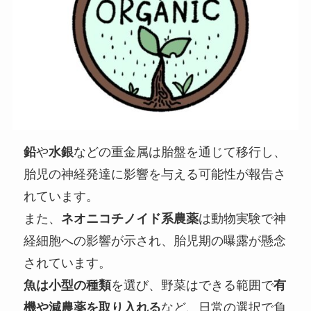
鉛
や
水銀
などの重金属は胎盤を通じて移行し、
胎児の神経発達に影響を与える可能性が報告さ
れています。
また、
ネオニコチノイド系農薬
は動物実験で神
経細胞への影響が示され、胎児期の曝露が懸念
されています。
魚は小型の種類
を選び、野菜はできる範囲で
有
機や減農薬を取り入れる
など、日常の選択で負