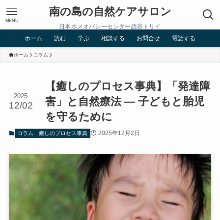
南の島の自然ケアサロン
MENU
日本ホメオパシーセンター読谷トリイ
ホーム
読む
学ぶ
相談する
お問合せ
電話する
ホーム
コラム
【癒しのプロセス事典】「発達障
2025
害」と自然療法 ― 子どもと胎児
12/02
を守るために
2025年12月2日
コラム
癒しのプロセス事典