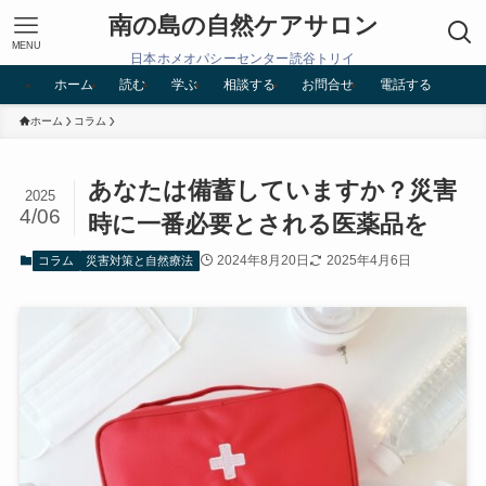
南の島の自然ケアサロン
MENU
日本ホメオパシーセンター読谷トリイ
ホーム
読む
学ぶ
相談する
お問合せ
電話する
ホーム
コラム
あなたは備蓄していますか？災害
2025
4/06
時に一番必要とされる医薬品を
2024年8月20日
2025年4月6日
コラム
災害対策と自然療法