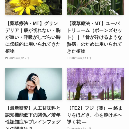
【薬草療法・MT】グリン
【薬草療法・MT】ユーパ
デリア｜痰が切れない・胸
トリューム（ボーンズセッ
が重い・呼吸がしづらい時
ト）｜「骨が砕けるような
に伝統的に用いられてきた
熱病」のために用いられて
植物
きた植物
2026年6月12日
2026年6月11日
【最新研究】人工甘味料と
【FE2】フジ（藤）― 絡ま
認知機能低下の関係／若年
りをほどき、心を静けさへ
性認知症やブレインフォグ
導く花 ―
との関連は？
2026年4月10日