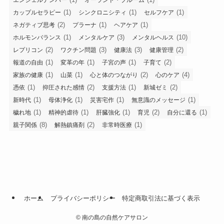
(1)
(1)
(1)
カップルセラピー
シンクロニシティ
セルフケア
(2)
(1)
(1)
ネガティブ思考
プラーナ
ヘアケア
(1)
(3)
(10)
ホルモンバランス
メンタルケア
メンタルヘルス
(2)
(3)
(3)
(2)
レプリコン
ワクチン問題
健康法
健康管理
(1)
(1)
(1)
(2)
報道の自由
変革の年
子宮の声
子育て
(1)
(1)
(2)
(4)
家族の健康
山菜
心と体のつながり
心のケア
(1)
(2)
(1)
(2)
憑依
抑圧された感情
支援方法
新城ゼミ
(1)
(1)
(1)
(1)
新時代
母体浄化
災害宅作
無意識のメッセージ
(1)
(1)
(1)
(2)
(1)
穢れ地
精神的虐待
肝臓強化
育児
自分に還る
(8)
(2)
(1)
親子関係
解熱鎮痛剤
非常時医療
ホーム
プライバシーポリシー
特定商取引法に基づく表示
©
南の島の自然ケアサロン