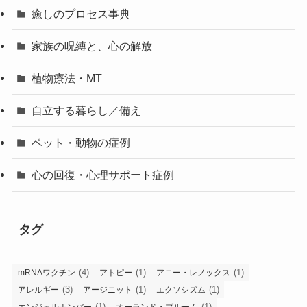
癒しのプロセス事典
家族の呪縛と、心の解放
植物療法・MT
自立する暮らし／備え
ペット・動物の症例
心の回復・心理サポート症例
タグ
(4)
(1)
(1)
mRNAワクチン
アトピー
アニー・レノックス
(3)
(1)
(1)
アレルギー
アージニット
エクソシズム
(1)
(1)
エンジェルナンバー
オーランド・ブルーム