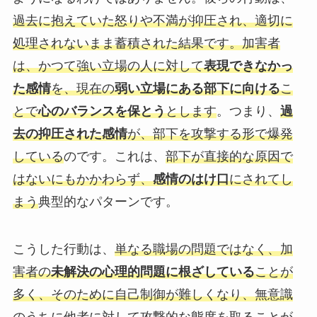
過去に抱えていた怒りや不満が抑圧され、適切に
処理されないまま蓄積された結果です。加害者
は、かつて強い立場の人に対して
表現できなかっ
た感情
を、現在の
弱い立場にある部下に向ける
こ
とで
心のバランスを保とう
とします
。つまり、
過
去の抑圧された感情
が、部下を攻撃する形で爆発
している
のです。これは、
部下が直接的な原因で
はないにもかかわらず、
感情のはけ口
にされてし
まう
典型的なパターンです。
こうした行動は、
単なる職場の問題ではなく、加
害者の
未解決の心理的問題に根ざしている
ことが
多く、そのために自己制御が難しくなり、無意識