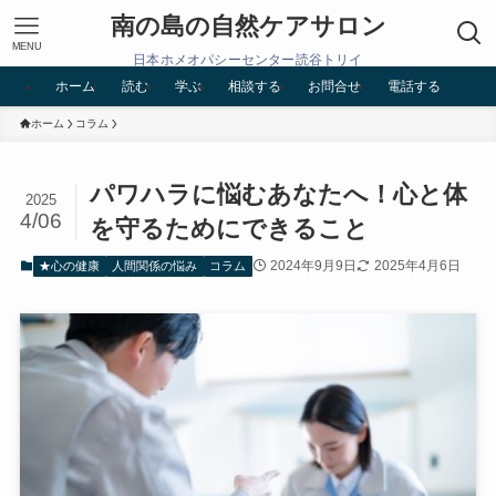
南の島の自然ケアサロン
MENU
日本ホメオパシーセンター読谷トリイ
ホーム
読む
学ぶ
相談する
お問合せ
電話する
ホーム
コラム
パワハラに悩むあなたへ！心と体
2025
4/06
を守るためにできること
2024年9月9日
2025年4月6日
★心の健康
人間関係の悩み
コラム