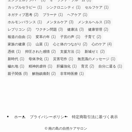
(1)
(1)
(1)
カップルセラピー
シンクロニシティ
セルフケア
(2)
(1)
(1)
ネガティブ思考
プラーナ
ヘアケア
(1)
(3)
(10)
ホルモンバランス
メンタルケア
メンタルヘルス
(2)
(3)
(3)
(2)
レプリコン
ワクチン問題
健康法
健康管理
(1)
(1)
(1)
(2)
報道の自由
変革の年
子宮の声
子育て
(1)
(1)
(2)
(4)
家族の健康
山菜
心と体のつながり
心のケア
(1)
(2)
(1)
(2)
憑依
抑圧された感情
支援方法
新城ゼミ
(1)
(1)
(1)
(1)
新時代
母体浄化
災害宅作
無意識のメッセージ
(1)
(1)
(1)
(2)
(1)
穢れ地
精神的虐待
肝臓強化
育児
自分に還る
(8)
(2)
(1)
親子関係
解熱鎮痛剤
非常時医療
ホーム
プライバシーポリシー
特定商取引法に基づく表示
©
南の島の自然ケアサロン