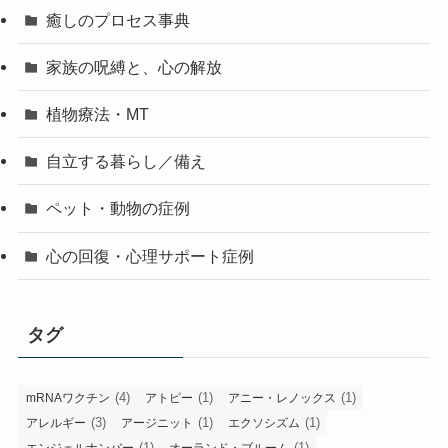
癒しのプロセス事典
家族の呪縛と、心の解放
植物療法・MT
自立する暮らし／備え
ペット・動物の症例
心の回復・心理サポート症例
タグ
(4)
(1)
(1)
mRNAワクチン
アトピー
アニー・レノックス
(3)
(1)
(1)
アレルギー
アージニット
エクソシズム
(1)
(1)
エンジェルナンバー
オーランド・ブルーム