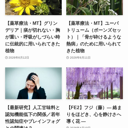
【薬草療法・MT】グリン
【薬草療法・MT】ユーパ
デリア｜痰が切れない・胸
トリューム（ボーンズセッ
が重い・呼吸がしづらい時
ト）｜「骨が砕けるような
に伝統的に用いられてきた
熱病」のために用いられて
植物
きた植物
2026年6月12日
2026年6月11日
【最新研究】人工甘味料と
【FE2】フジ（藤）― 絡ま
認知機能低下の関係／若年
りをほどき、心を静けさへ
性認知症やブレインフォグ
導く花 ―
との関連は？
2026年4月10日