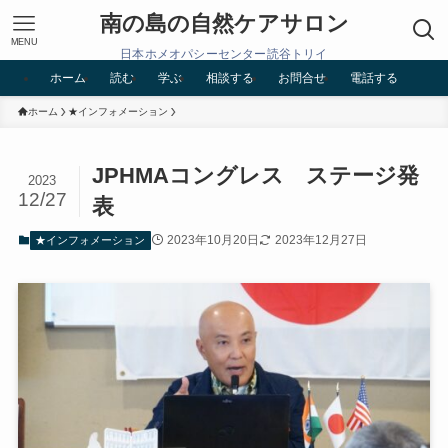
南の島の自然ケアサロン
MENU
日本ホメオパシーセンター読谷トリイ
ホーム
読む
学ぶ
相談する
お問合せ
電話する
ホーム
★インフォメーション
JPHMAコングレス ステージ発
2023
12/27
表
2023年10月20日
2023年12月27日
★インフォメーション