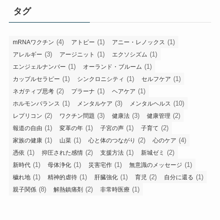
タグ
(4)
(1)
(1)
mRNAワクチン
アトピー
アニー・レノックス
(3)
(1)
(1)
アレルギー
アージニット
エクソシズム
(1)
(1)
エンジェルナンバー
オーランド・ブルーム
(1)
(1)
(1)
カップルセラピー
シンクロニシティ
セルフケア
(2)
(1)
(1)
ネガティブ思考
プラーナ
ヘアケア
(1)
(3)
(10)
ホルモンバランス
メンタルケア
メンタルヘルス
(2)
(3)
(3)
(2)
レプリコン
ワクチン問題
健康法
健康管理
(1)
(1)
(1)
(2)
報道の自由
変革の年
子宮の声
子育て
(1)
(1)
(2)
(4)
家族の健康
山菜
心と体のつながり
心のケア
(1)
(2)
(1)
(2)
憑依
抑圧された感情
支援方法
新城ゼミ
(1)
(1)
(1)
(1)
新時代
母体浄化
災害宅作
無意識のメッセージ
(1)
(1)
(1)
(2)
(1)
穢れ地
精神的虐待
肝臓強化
育児
自分に還る
(8)
(2)
(1)
親子関係
解熱鎮痛剤
非常時医療