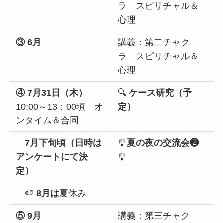
ラ スピリチャル＆
心理
③ 6月
講義：第二チャク
ラ スピリチャル＆
心理
④ 7月31日（木）
🔍
ケース研究（予
10:00～13：00頃 オ
定）
ンタイム＆合同
7月下旬頃（日時は
🎐
夏の夜の交流会❷
アンケートにて決
🎐
定）
🍉
8月は
夏休み
⑤ 9月
講義：第三チャク