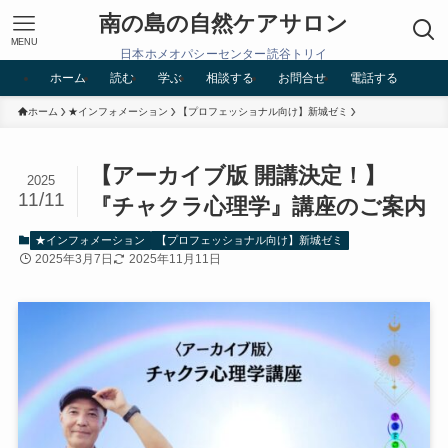
南の島の自然ケアサロン
MENU
日本ホメオパシーセンター読谷トリイ
ホーム
読む
学ぶ
相談する
お問合せ
電話する
ホーム
★インフォメーション
【プロフェッショナル向け】新城ゼミ
【アーカイブ版 開講決定！】
2025
11/11
『チャクラ心理学』講座のご案内
★インフォメーション
【プロフェッショナル向け】新城ゼミ
2025年3月7日
2025年11月11日