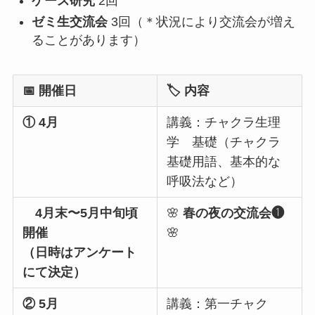
ケース研究
2回
ゼミ生交流会
3回（＊状況により交流会が増え
ることがあります）
📅 開催日
🏷 内容
① 4月
講義：チャクラ生理
学 基礎（チャクラ
基礎用語、基本的な
呼吸法など）
4月末〜5月中旬頃
🌸
春の夜の交流会❶
開催
🌸
（日時はアンケート
にて決定）
② 5月
講義：第一チャク